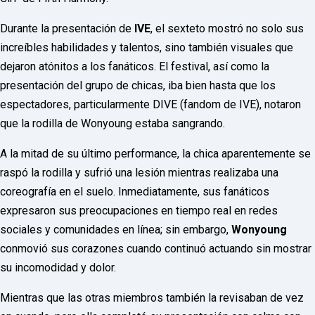
o
r
d
Durante la presentación de
IVE
, el sexteto mostró no solo sus
P
increíbles habilidades y talentos, sino también visuales que
r
e
dejaron atónitos a los fanáticos. El festival, así como la
s
presentación del grupo de chicas, iba bien hasta que los
s
W
espectadores, particularmente DIVE (fandom de IVE), notaron
e
b
que la rodilla de Wonyoung estaba sangrando.
d
e
A la mitad de su último performance, la chica aparentemente se
s
i
raspó la rodilla y sufrió una lesión mientras realizaba una
g
coreografía en el suelo. Inmediatamente, sus fanáticos
n
D
expresaron sus preocupaciones en tiempo real en redes
e
sociales y comunidades en línea; sin embargo,
x
Wonyoung
h
conmovió sus corazones cuando continuó actuando sin mostrar
e
i
su incomodidad y dolor.
m
a
Mientras que las otras miembros también la revisaban de vez
n
d