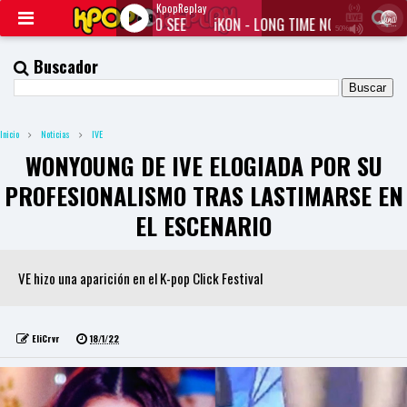
KpopReplay
iKON - LONG TIME NO SEE
iKON - LONG TIME NO SEE
iK
50%
J
Q
Buscador
U
E
R
Y
Inicio
Noticias
IVE
R
A
WONYOUNG DE IVE ELOGIADA POR SU
D
I
PROFESIONALISMO TRAS LASTIMARSE EN
O
P
EL ESCENARIO
L
A
Y
VE hizo una aparición en el K-pop Click Festival
E
R
a
n
d
EliCrvr
18/1/22
W
O
R
D