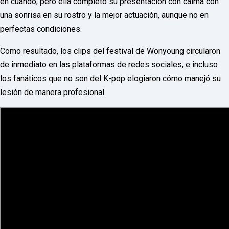
en cuando, pero ella completó su presentación con calma con
F
una sonrisa en su rostro y la mejor actuación, aunque no en
U
L
perfectas condiciones.
L
S
Como resultado, los clips del festival de Wonyoung circularon
E
R
de inmediato en las plataformas de redes sociales, e incluso
V
I
los fanáticos que no son del K-pop elogiaron cómo manejó su
C
lesión de manera profesional.
E
O
N
L
I
N
E
A
G
E
N
T
U
R
M
A