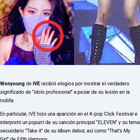
P
R
E
S
S
R
A
D
I
O
P
L
U
G
I
N
Wonyoung
de
IVE
recibió elogios por mostrar el verdadero
p
significado de "ídolo profesional" a pesar de su lesión en la
o
w
rodilla.
e
r
En particular, IVE hizo una aparición en el K-pop Click Festival e
e
d
interpretó un popurrí de su canción principal "ELEVEN" y su tema
b
y
secundario "Take it" de su álbum debut, así como "That's My
W
Girl" de Fifth Harmony.