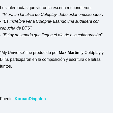
F
U
Los internautas que vieron la escena respondieron:
L
-
"V era un fanático de Coldplay, debe estar emocionado".
L
S
- "Es increíble ver a Coldplay usando una sudadera con
E
capucha de BTS".
R
V
- "Estoy deseando que llegue el día de esa colaboración".
I
C
E
O
"My Universe" fue producido por
Max Martin
, y Coldplay y
N
L
BTS, participaron en la composición y escritura de letras
I
juntos.
N
E
A
G
E
N
T
U
Fuente:
KoreanDispatch
R
M
A