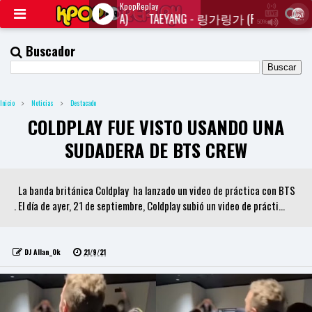
KpopReplay
NG - 링가링가 (RINGA LINGA)
TAEYANG - 링가링가 (RINGA LINGA)
50%
J
Q
Buscador
U
E
R
Y
Inicio
Noticias
Destacado
R
A
COLDPLAY FUE VISTO USANDO UNA
D
I
SUDADERA DE BTS CREW
O
P
L
A
La banda británica Coldplay ha lanzado un video de práctica con BTS
Y
. El día de ayer, 21 de septiembre, Coldplay subió un video de prácti...
E
R
a
n
DJ Allan_Ok
21/9/21
d
W
O
R
D