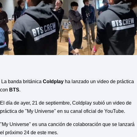
P
R
E
S
S
R
A
D
I
O
P
L
U
G
I
N
La banda británica
Coldplay
ha lanzado un video de práctica
p
con
BTS
.
o
w
e
El día de ayer, 21 de septiembre, Coldplay subió un video de
r
práctica de "My Universe" en su canal oficial de YouTube.
e
d
b
"My Universe" es una canción de colaboración que se lanzará
y
W
el próximo 24 de este mes.