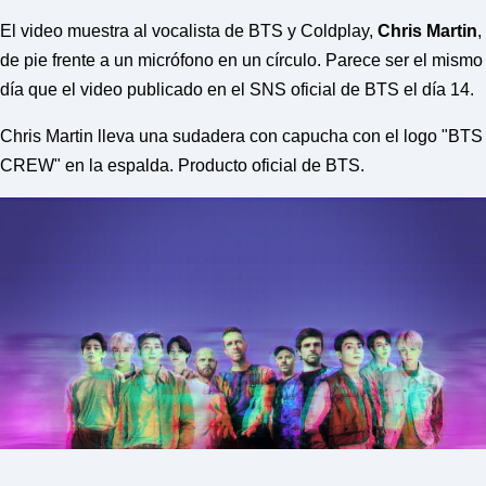
o
r
El video muestra al vocalista de BTS y Coldplay,
Chris Martin
,
d
P
de pie frente a un micrófono en un círculo. Parece ser el mismo
r
día que el video publicado en el SNS oficial de BTS el día 14.
e
s
s
Chris Martin lleva una sudadera con capucha con el logo "BTS
W
CREW" en la espalda. Producto oficial de BTS.
e
b
d
e
s
i
g
n
D
e
x
h
e
i
m
a
n
d