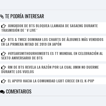
I
N
Z
KpopReplay
TE PODRÍA INTERESAR
TAEYANG - 링가링가 (RINGA LINGA)
JUNGKOOK DE BTS BLOQUEA LLAMADA DE SASAENG DURANTE
TRASMISIÓN DE ' V LIVE '
BTS & TWICE DOMINAN LOS CHARTS DE ÁLBUMES MÁS VENDIDOS
EN LA PRIMERA MITAD DE 2019 EN JAPÓN
#6YEARSWITHOURHOMEBTS ES TT MUNDIAL EN CELEBRACIÓN AL
SEXTO ANIVERSARIO DE BTS
RM DE BTS REVELA LA RAZÓN POR LA CUAL JIMIN NO DUERME
DURANTE LOS VUELOS
EL APOYO HACIA LA COMUNIDAD LGBT CRECE EN EL K-POP
COMENTARIOS