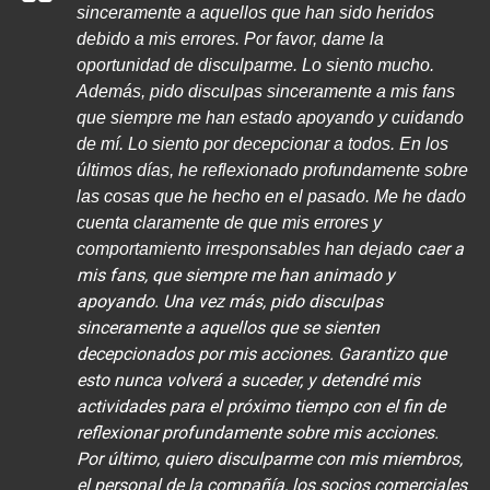
I
sinceramente a aquellos que han sido heridos
N
debido a mis errores. Por favor, dame la
Z
oportunidad de disculparme. Lo siento mucho.
KpopReplay
BTS - My Time
Además, pido disculpas sinceramente a mis fans
que siempre me han estado apoyando y cuidando
de mí. Lo siento por decepcionar a todos. En los
últimos días, he reflexionado profundamente sobre
las cosas que he hecho en el pasado. Me he dado
cuenta claramente de que mis errores y
caer a
comportamiento irresponsables han dejado
mis fans, que siempre me han animado y
apoyando. Una vez más, pido disculpas
sinceramente a aquellos que se sienten
decepcionados por mis acciones. Garantizo que
esto nunca volverá a suceder, y detendré mis
actividades para el próximo tiempo con el fin de
reflexionar profundamente sobre mis acciones.
Por último, quiero disculparme con mis miembros,
el personal de la compañía, los socios comerciales