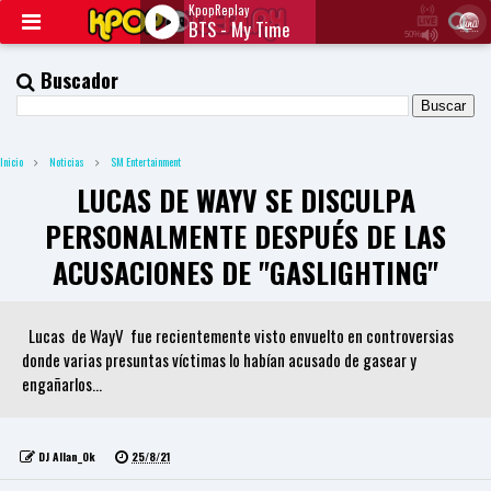
KpopReplay
BTS - My Time
50%
J
Q
Buscador
U
E
R
Y
Inicio
Noticias
SM Entertainment
R
A
LUCAS DE WAYV SE DISCULPA
D
I
PERSONALMENTE DESPUÉS DE LAS
O
P
ACUSACIONES DE "GASLIGHTING"
L
A
Y
Lucas de WayV fue recientemente visto envuelto en controversias
E
R
donde varias presuntas víctimas lo habían acusado de gasear y
a
engañarlos...
n
d
W
O
DJ Allan_Ok
25/8/21
R
D