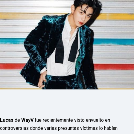
P
R
E
S
S
R
A
D
I
O
P
L
U
G
I
N
p
o
w
e
r
e
d
b
Lucas
de
WayV
fue recientemente visto envuelto en
y
controversias donde varias presuntas víctimas lo habían
W