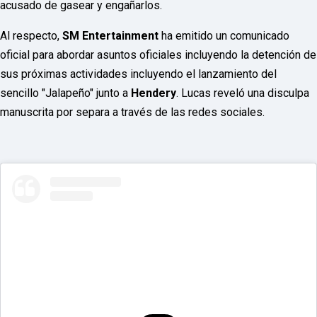
o
acusado de gasear y engañarlos.
r
d
Al respecto,
SM Entertainment
ha emitido un comunicado
P
r
oficial para abordar asuntos oficiales incluyendo la detención de
e
sus próximas actividades incluyendo el lanzamiento del
s
s
sencillo "Jalapeño" junto a
Hendery
. Lucas reveló una disculpa
W
e
manuscrita por separa a través de las redes sociales.
b
d
e
s
i
g
n
D
e
x
h
e
i
m
a
n
d