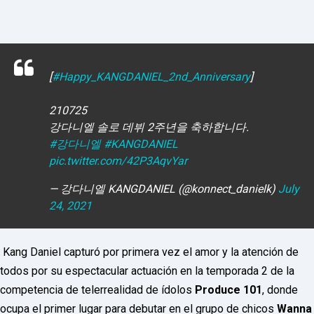
o
r
d
P
r
e
s
[
#Happy_KANGDANIEL_2nd_Anniversary
]
s
W
e
210725
b
강다니엘 솔로 데뷔 2주년을 축하합니다.
d
#강다니엘
#KANGDANIEL
e
s
pic.twitter.com/42P3AqvYar
i
g
— 강다니엘 KANGDANIEL (@konnect_danielk)
July
n
D
24, 2021
e
x
h
Kang Daniel capturó por primera vez el amor y la atención de
e
i
todos por su espectacular actuación en la temporada 2 de la
m
a
competencia de telerrealidad de ídolos
Produce 101
, donde
n
ocupa el primer lugar para debutar en el grupo de chicos
Wanna
d