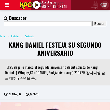
KpopReplay
iKON - COCKTAIL
50%
J
Q
Buscador
U
E
R
Y
Inicio
Noticias
Destacado
R
A
KANG DANIEL FESTEJA SU SEGUNDO
D
I
ANIVERSARIO
O
P
L
A
El 25 de julio marca el segundo aniversario debut solista de Kang
Y
Daniel . [ #Happy_KANGDANIEL_2nd_Anniversary ] 210725 강다니엘 솔
E
로 데뷔 2주년을 축...
R
a
n
d
DJ Allan_Ok
24/7/21
W
O
R
D