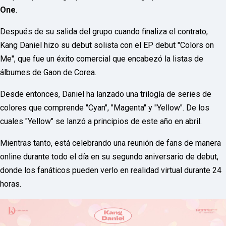
F
One
.
U
L
Después de su salida del grupo cuando finaliza el contrato,
L
S
Kang Daniel hizo su debut solista con el EP debut "Colors on
E
R
Me", que fue un éxito comercial que encabezó la listas de
V
álbumes de Gaon de Corea.
I
C
E
Desde entonces, Daniel ha lanzado una trilogía de series de
O
colores que comprende "Cyan", "Magenta" y "Yellow". De los
N
L
cuales "Yellow" se lanzó a principios de este año en abril.
I
N
Mientras tanto, está celebrando una reunión de fans de manera
E
A
online durante todo el día en su segundo aniversario de debut,
G
E
donde los fanáticos pueden verlo en realidad virtual durante 24
N
horas.
T
U
R
M
A