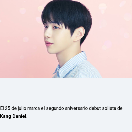
P
R
E
S
S
R
A
D
I
O
P
L
U
G
I
N
p
o
w
e
r
e
El 25 de julio marca el segundo aniversario debut solista de
d
Kang Daniel
.
b
y
W