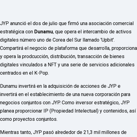
o
r
d
P
r
JYP anunció el dos de julio que firmó una asociación comercial
e
estratégica con
Dunamu
, que opera el intercambio de activos
s
s
digitales número uno de Corea del Sur llamado 'Upbit'.
W
e
Compartirá el negocio de plataforma que desarrolla, proporciona
b
y opera la prodcucción, distribución, transacción de bienes
d
e
digitales vinculados a NFT y una serie de servicios adicionales
s
centrados en el K-Pop.
i
g
n
Dunamu invertirá en la adquisición de acciones de JYP e
D
invertirá en el establecimiento de una nueva corporación para
e
x
negocios conjuntos con JYP. Como inversor estratégico, JYP
h
e
planea proporcionar IP (Propiedad Intelectual) y contenidos, así
i
como proyectos conjuntos.
m
a
n
Mientras tanto, JYP pasó alrededor de 21,3 mil millones de
d