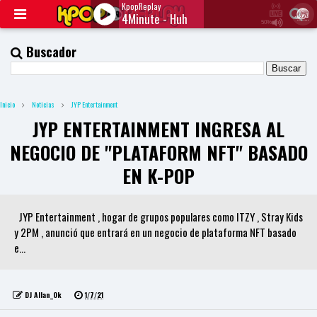
KpopReplay
4Minute - Huh
50%
J
Q
Buscador
U
E
R
Y
Inicio
Noticias
JYP Entertainment
R
A
JYP ENTERTAINMENT INGRESA AL
D
I
NEGOCIO DE "PLATAFORM NFT" BASADO
O
P
EN K-POP
L
A
Y
JYP Entertainment , hogar de grupos populares como ITZY , Stray Kids
E
R
y 2PM , anunció que entrará en un negocio de plataforma NFT basado
a
e...
n
d
W
O
DJ Allan_Ok
1/7/21
R
D