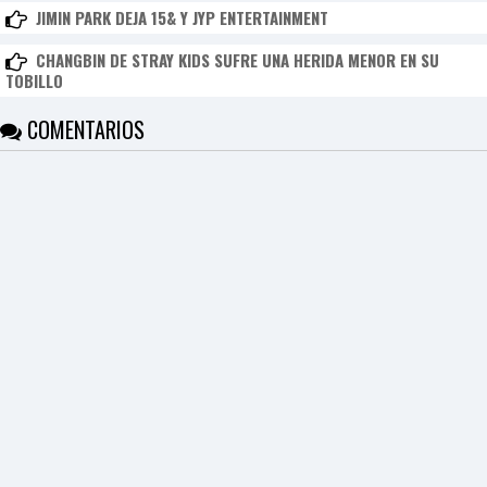
I
JIMIN PARK DEJA 15& Y JYP ENTERTAINMENT
N
Z
CHANGBIN DE STRAY KIDS SUFRE UNA HERIDA MENOR EN SU
KpopReplay
TOBILLO
4Minute - Huh
COMENTARIOS