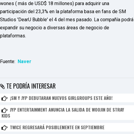
wones ( más de USD$ 18 millones) para adquirir una
F
U
participación del 23,3% en la plataforma basa en fans de SM
L
L
Studios 'DearU Bubble' el 4 del mes pasado. La compañía podrá
S
expandir su negocio a diversas áreas de negocio de
E
R
plataformas.
V
I
C
E
O
Fuente:
Naver
N
L
I
N
TE PODRÍA INTERESAR
E
A
G
¡SM Y JYP DEBUTARAN NUEVOS GIRLGROUPS ESTE AÑO!
E
N
JYP ENTERTAINMENT ANUNCIA LA SALIDA DE WOOJIN DE STRAY
T
KIDS
U
R
M
TWICE REGRESARÁ POSIBLEMENTE EN SEPTIEMBRE
A