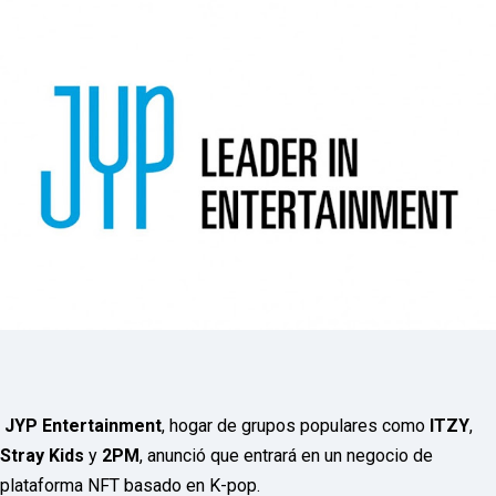
P
R
E
S
S
R
A
D
I
O
P
L
U
G
I
N
p
o
w
e
r
e
d
JYP Entertainment
, hogar de grupos populares como
ITZY
,
b
Stray Kids
y
2PM
, anunció que entrará en un negocio de
y
W
plataforma NFT basado en K-pop.