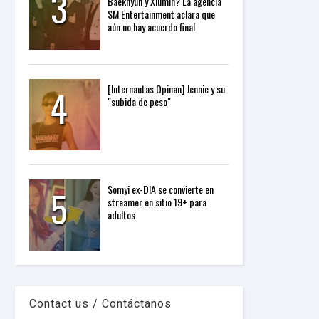
3
Baekhyun y Xiumin? La agencia
P
SM Entertainment aclara que
R
aún no hay acuerdo final
E
S
S
R
A
4
[Internautas Opinan] Jennie y su
D
"subida de peso"
I
O
P
L
U
G
I
5
N
Somyi ex-DIA se convierte en
p
streamer en sitio 19+ para
o
adultos
w
e
r
e
d
b
y
Contact us / Contáctanos
W