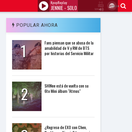
KpopReplay
Buscar
JENNIE - SOLO
50%
J
Q
U
POPULAR AHORA
E
R
Y
1
Fans piensan que se abusa de la
R
amabilidad de V y RM de BTS
A
por historias del Servicio Militar
D
I
O
P
L
A
Y
2
SHINee está de vuelta con su
E
6to Mini álbum "Atmos"
R
a
n
d
W
O
R
¿Regreso de EXO con Chen,
D