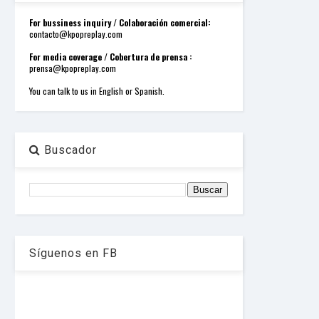
o
r
For bussiness inquiry / Colaboración comercial:
d
contacto@kpopreplay.com
P
r
For media coverage / Cobertura de prensa :
e
prensa@kpopreplay.com
s
s
You can talk to us in English or Spanish.
W
e
b
d
e
Buscador
s
i
g
n
D
e
x
h
Síguenos en FB
e
i
m
a
n
d