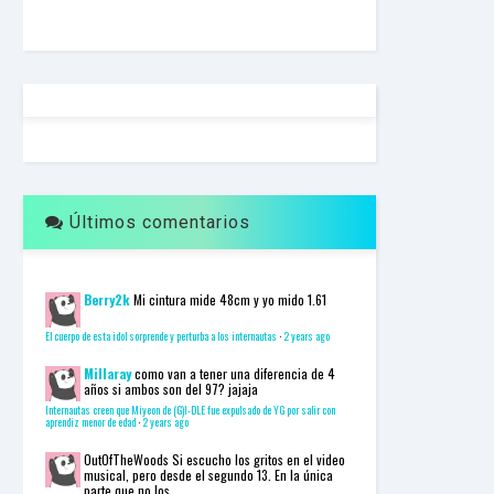
F
U
L
L
S
E
R
V
I
C
E
Últimos comentarios
O
N
L
I
N
Berry2k
Mi cintura mide 48cm y yo mido 1.61
E
A
El cuerpo de esta idol sorprende y perturba a los internautas
·
2 years ago
G
E
Millaray
como van a tener una diferencia de 4
años si ambos son del 97? jajaja
N
T
Internautas creen que Miyeon de (G)I-DLE fue expulsado de YG por salir con
aprendiz menor de edad
·
2 years ago
U
R
OutOfTheWoods
Si escucho los gritos en el video
M
musical, pero desde el segundo 13. En la única
A
parte que no los...