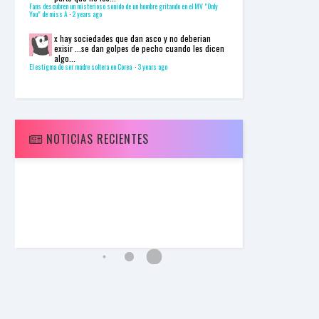
I
Fans descubren un misterioso sonido de un hombre gritando en el MV "Only
You" de miss A
·
2 years ago
N
Z
x
hay sociedades que dan asco y no deberian
KpopReplay
exisir ...se dan golpes de pecho cuando les dicen
JENNIE - SOLO
algo...
El estigma de ser madre soltera en Corea
·
3 years ago
NOTICIAS RECIENTES