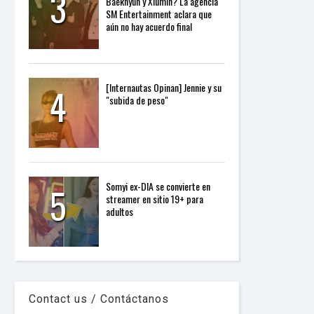
3
Baekhyun y Xiumin? La agencia
P
SM Entertainment aclara que
R
aún no hay acuerdo final
E
S
S
R
A
4
[Internautas Opinan] Jennie y su
D
"subida de peso"
I
O
P
L
U
G
I
5
N
Somyi ex-DIA se convierte en
p
streamer en sitio 19+ para
o
adultos
w
e
r
e
d
b
y
Contact us / Contáctanos
W