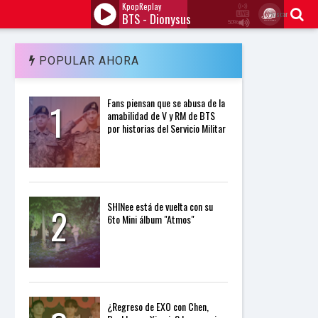
KpopReplay
Buscar
BTS - Dionysus
50%
J
Q
U
POPULAR AHORA
E
R
Y
1
Fans piensan que se abusa de la
R
amabilidad de V y RM de BTS
A
por historias del Servicio Militar
D
I
O
P
L
A
Y
2
SHINee está de vuelta con su
E
6to Mini álbum "Atmos"
R
a
n
d
W
O
R
¿Regreso de EXO con Chen,
D