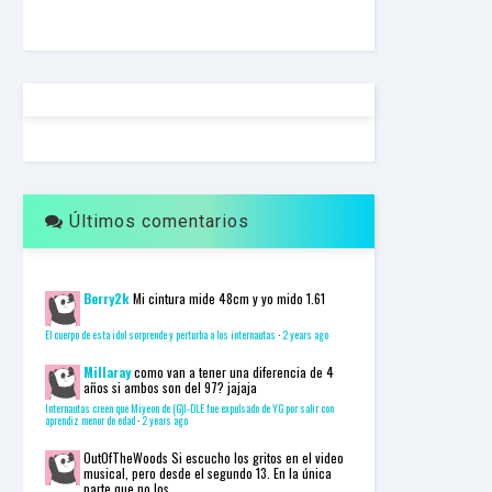
F
U
L
L
S
E
R
V
I
C
E
Últimos comentarios
O
N
L
I
N
Berry2k
Mi cintura mide 48cm y yo mido 1.61
E
A
El cuerpo de esta idol sorprende y perturba a los internautas
·
2 years ago
G
E
Millaray
como van a tener una diferencia de 4
años si ambos son del 97? jajaja
N
T
Internautas creen que Miyeon de (G)I-DLE fue expulsado de YG por salir con
aprendiz menor de edad
·
2 years ago
U
R
OutOfTheWoods
Si escucho los gritos en el video
M
musical, pero desde el segundo 13. En la única
A
parte que no los...