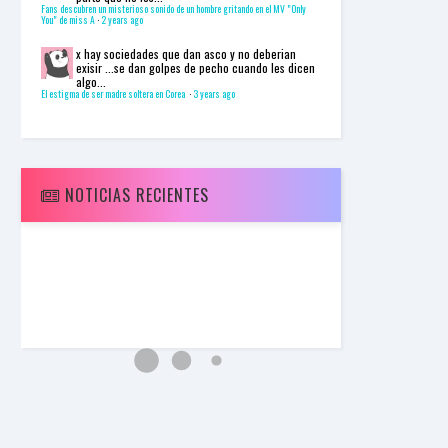
I
Fans descubren un misterioso sonido de un hombre gritando en el MV "Only
You" de miss A
·
2 years ago
N
Z
x
hay sociedades que dan asco y no deberian
KpopReplay
exisir ...se dan golpes de pecho cuando les dicen
BTS - Dionysus
algo...
El estigma de ser madre soltera en Corea
·
3 years ago
NOTICIAS RECIENTES