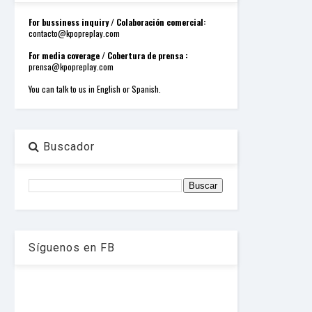
o
r
For bussiness inquiry / Colaboración comercial:
d
contacto@kpopreplay.com
P
r
For media coverage / Cobertura de prensa :
e
prensa@kpopreplay.com
s
s
You can talk to us in English or Spanish.
W
e
b
d
e
Buscador
s
i
g
n
D
e
x
h
Síguenos en FB
e
i
m
a
n
d