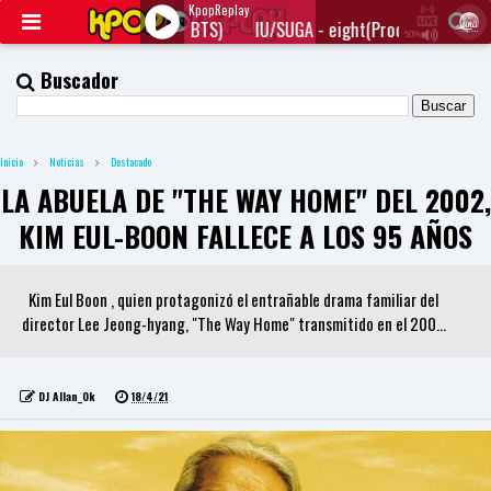
KpopReplay
 eight(Prod.&Feat. SUGA of BTS)
IU/SUGA - eight(Prod.&Feat. SUG
50%
J
Q
Buscador
U
E
R
Y
Inicio
Noticias
Destacado
R
A
LA ABUELA DE "THE WAY HOME" DEL 2002,
D
I
KIM EUL-BOON FALLECE A LOS 95 AÑOS
O
P
L
A
Kim Eul Boon , quien protagonizó el entrañable drama familiar del
Y
director Lee Jeong-hyang, "The Way Home" transmitido en el 200...
E
R
a
n
DJ Allan_Ok
18/4/21
d
W
O
R
D