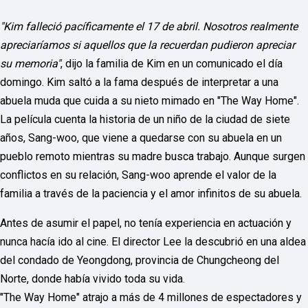
o
r
d
"Kim falleció pacíficamente el 17 de abril. Nosotros realmente
P
apreciaríamos si aquellos que la recuerdan pudieron apreciar
r
e
su memoria"
, dijo la familia de Kim en un comunicado el día
s
domingo. Kim saltó a la fama después de interpretar a una
s
W
abuela muda que cuida a su nieto mimado en "The Way Home".
e
La película cuenta la historia de un niño de la ciudad de siete
b
d
años, Sang-woo, que viene a quedarse con su abuela en un
e
s
pueblo remoto mientras su madre busca trabajo. Aunque surgen
i
conflictos en su relación, Sang-woo aprende el valor de la
g
n
familia a través de la paciencia y el amor infinitos de su abuela.
D
e
Antes de asumir el papel, no tenía experiencia en actuación y
x
h
nunca hacía ido al cine. El director Lee la descubrió en una aldea
e
i
del condado de Yeongdong, provincia de Chungcheong del
m
Norte, donde había vivido toda su vida.
a
n
"The Way Home" atrajo a más de 4 millones de espectadores y
d