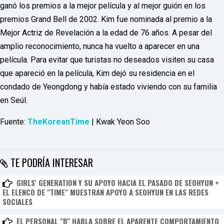
ganó los premios a la mejor película y al mejor guión en los
F
U
premios Grand Bell de 2002. Kim fue nominada al premio a la
L
Mejor Actriz de Revelación a la edad de 76 años. A pesar del
L
S
amplio reconocimiento, nunca ha vuelto a aparecer en una
E
R
película. Para evitar que turistas no deseados visiten su casa
V
que apareció en la película, Kim dejó su residencia en el
I
C
condado de Yeongdong y había estado viviendo con su familia
E
en Seúl.
O
N
L
Fuente:
TheKoreanTime
| Kwak Yeon Soo
I
N
E
A
TE PODRÍA INTERESAR
G
E
N
GIRLS' GENERATION Y SU APOYO HACIA EL PASADO DE SEOHYUN +
T
EL ELENCO DE "TIME" MUESTRAN APOYO A SEOHYUN EN LAS REDES
U
SOCIALES
R
M
A
EL PERSONAL "B" HABLA SOBRE EL APARENTE COMPORTAMIENTO