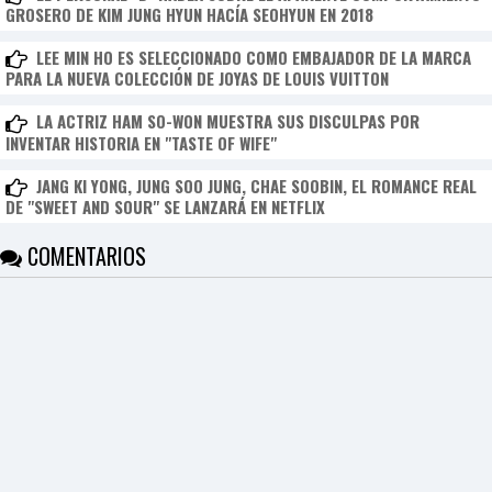
I
GROSERO DE KIM JUNG HYUN HACÍA SEOHYUN EN 2018
N
Z
LEE MIN HO ES SELECCIONADO COMO EMBAJADOR DE LA MARCA
KpopReplay
PARA LA NUEVA COLECCIÓN DE JOYAS DE LOUIS VUITTON
IU/SUGA - eight(Prod.&Feat. SUGA of BTS)
LA ACTRIZ HAM SO-WON MUESTRA SUS DISCULPAS POR
INVENTAR HISTORIA EN "TASTE OF WIFE"
JANG KI YONG, JUNG SOO JUNG, CHAE SOOBIN, EL ROMANCE REAL
DE "SWEET AND SOUR" SE LANZARÁ EN NETFLIX
COMENTARIOS