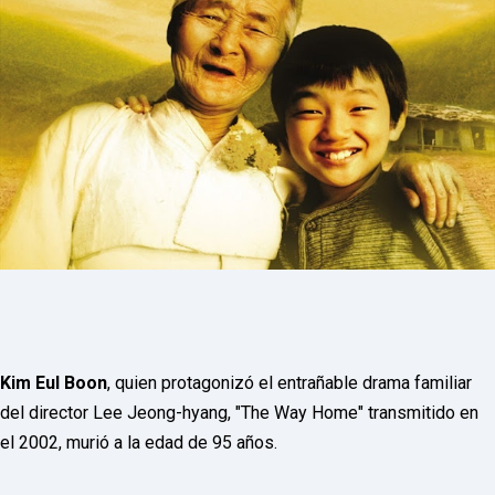
P
R
E
S
S
R
A
D
I
O
P
L
U
G
I
N
p
o
w
e
Kim Eul Boon
, quien protagonizó el entrañable drama familiar
r
e
del director Lee Jeong-hyang, "The Way Home" transmitido en
d
el 2002, murió a la edad de 95 años.
b
y
W