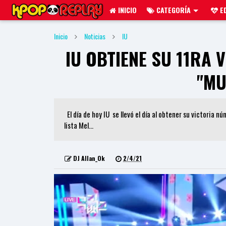
INICIO
CATEGORÍA
ED
Inicio
Noticias
IU
IU OBTIENE SU 11RA V
"MU
El día de hoy IU se llevó el día al obtener su victoria n
lista Mel...
DJ Allan_Ok
2/4/21