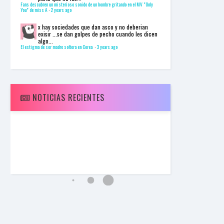
I
Fans descubren un misterioso sonido de un hombre gritando en el MV "Only
You" de miss A
·
2 years ago
N
Z
x
hay sociedades que dan asco y no deberian
KpopReplay
exisir ...se dan golpes de pecho cuando les dicen
2NE1 - I Am The Best
algo...
El estigma de ser madre soltera en Corea
·
3 years ago
NOTICIAS RECIENTES