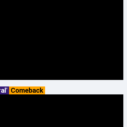
al'
Comeback