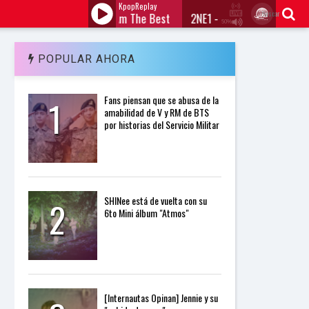
KpopReplay
Buscar
2NE1 - I Am The Best
2NE1 - I Am The Best
50%
J
Q
U
POPULAR AHORA
E
R
Y
1
Fans piensan que se abusa de la
R
amabilidad de V y RM de BTS
A
por historias del Servicio Militar
D
I
O
P
L
A
Y
2
SHINee está de vuelta con su
E
6to Mini álbum "Atmos"
R
a
n
d
W
O
R
[Internautas Opinan] Jennie y su
D