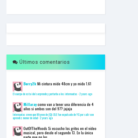
F
U
L
L
S
E
R
V
I
C
E
Últimos comentarios
O
N
L
I
N
Berry2k
Mi cintura mide 48cm y yo mido 1.61
E
A
El cuerpo de esta idol sorprende y perturba a los internautas
·
2 years ago
G
E
Millaray
como van a tener una diferencia de 4
años si ambos son del 97? jajaja
N
T
Internautas creen que Miyeon de (G)I-DLE fue expulsado de YG por salir con
aprendiz menor de edad
·
2 years ago
U
R
OutOfTheWoods
Si escucho los gritos en el video
M
musical, pero desde el segundo 13. En la única
A
parte que no los...