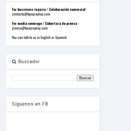
o
r
For bussiness inquiry / Colaboración comercial:
d
contacto@kpopreplay.com
P
r
For media coverage / Cobertura de prensa :
e
prensa@kpopreplay.com
s
s
You can talk to us in English or Spanish.
W
e
b
d
e
Buscador
s
i
g
n
D
e
x
h
Síguenos en FB
e
i
m
a
n
d