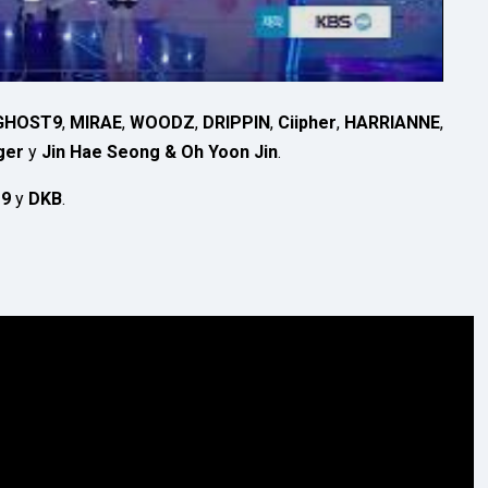
GHOST9
,
MIRAE
,
WOODZ
,
DRIPPIN
,
Ciipher
,
HARRIANNE
,
ger
y
Jin Hae Seong & Oh Yoon Jin
.
19
y
DKB
.