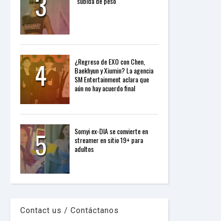
3
"subida de peso"
P
R
E
S
S
R
A
4
¿Regreso de EXO con Chen,
D
Baekhyun y Xiumin? La agencia
I
SM Entertainment aclara que
O
aún no hay acuerdo final
P
L
U
G
I
5
N
Somyi ex-DIA se convierte en
p
streamer en sitio 19+ para
o
adultos
w
e
r
e
d
b
y
Contact us / Contáctanos
W