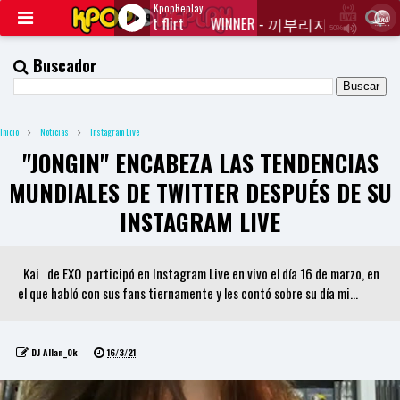
KpopReplay
WINNER - 끼부리지마 Don't flirt
WINNER - 끼부리지마 Don't flir
50%
J
Q
Buscador
U
E
R
Y
Inicio
Noticias
Instagram Live
R
A
"JONGIN" ENCABEZA LAS TENDENCIAS
D
I
MUNDIALES DE TWITTER DESPUÉS DE SU
O
P
INSTAGRAM LIVE
L
A
Y
Kai de EXO participó en Instagram Live en vivo el día 16 de marzo, en
E
R
el que habló con sus fans tiernamente y les contó sobre su día mi...
a
n
d
W
DJ Allan_Ok
16/3/21
O
R
D