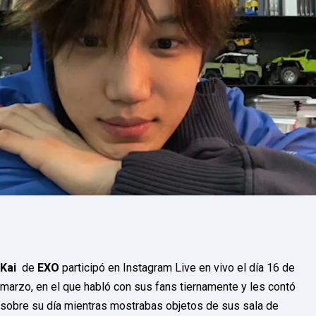
P
R
E
S
S
R
A
D
I
O
P
L
U
G
I
N
p
o
w
e
r
e
Kai
de
EXO
participó en Instagram Live en vivo el día 16 de
d
b
marzo, en el que habló con sus fans tiernamente y les contó
y
sobre su día mientras mostrabas objetos de sus sala de
W