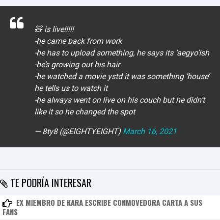
I
N
Z
🧸 is live!!!!!
KpopReplay
WINNER - 끼부리지마 Don't flirt
-he came back from work
-he has to upload something, he says its ‘aegyo’ish
-he’s growing out his hair
-he watched a movie ystd it was something ’house’
he tells us to watch it
-he always went on live on his couch but he didn’t
like it so he changed the spot
— 8ty8 (@ElGHTYEIGHT)
March 16, 2021
TE PODRÍA INTERESAR
EX MIEMBRO DE KARA ESCRIBE CONMOVEDORA CARTA A SUS
FANS