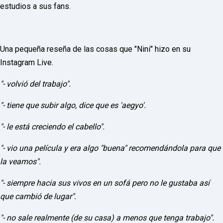
o
estudios a sus fans.
r
d
P
r
e
Una pequeña reseña de las cosas que "Nini" hizo en su
s
s
Instagram Live.
W
e
"- volvió del trabajo".
b
d
e
"- tiene que subir algo, dice que es 'aegyo'.
s
i
"- le está creciendo el cabello".
g
n
D
"- vio una película y era algo "buena" recomendándola para que
e
la veamos".
x
h
e
"- siempre hacia sus vivos en un sofá pero no le gustaba así
i
que cambió de lugar".
m
a
n
"- no sale realmente (de su casa) a menos que tenga trabajo".
d