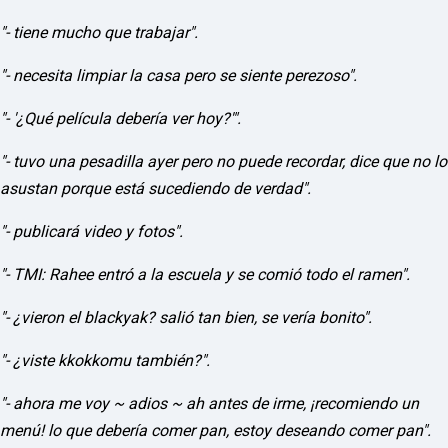
F
U
"- tiene mucho que trabajar".
L
L
"- necesita limpiar la casa pero se siente perezoso".
S
E
R
"- '¿Qué película debería ver hoy?'".
V
I
"- tuvo una pesadilla ayer pero no puede recordar, dice que no lo
C
E
asustan porque está sucediendo de verdad".
O
N
"- publicará video y fotos".
L
I
N
"- TMI: Rahee entró a la escuela y se comió todo el ramen".
E
A
"- ¿vieron el blackyak? salió tan bien, se vería bonito".
G
E
N
"- ¿viste kkokkomu también?".
T
U
"- ahora me voy ~ adios ~ ah antes de irme, ¡recomiendo un
R
M
menú! lo que debería comer pan, estoy deseando comer pan".
A