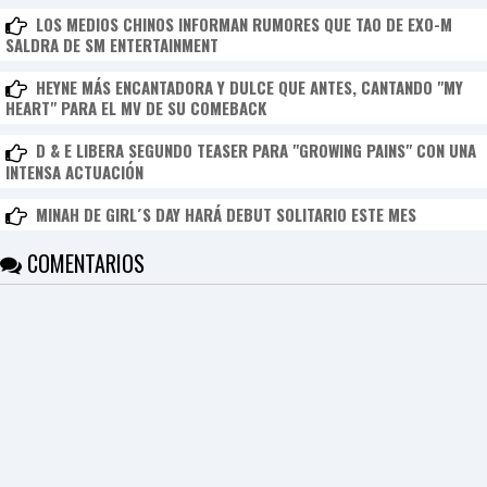
F
LOS MEDIOS CHINOS INFORMAN RUMORES QUE TAO DE EXO-M
U
SALDRA DE SM ENTERTAINMENT
L
L
HEYNE MÁS ENCANTADORA Y DULCE QUE ANTES, CANTANDO "MY
S
HEART" PARA EL MV DE SU COMEBACK
E
R
V
D & E LIBERA SEGUNDO TEASER PARA "GROWING PAINS" CON UNA
I
INTENSA ACTUACIÓN
C
E
MINAH DE GIRL´S DAY HARÁ DEBUT SOLITARIO ESTE MES
O
N
L
COMENTARIOS
I
N
E
A
G
E
N
T
U
R
M
A