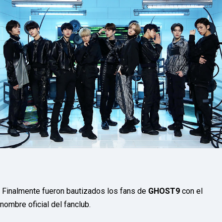
P
R
E
S
S
R
A
D
I
O
P
L
U
G
I
N
p
o
w
e
r
e
d
Finalmente fueron bautizados los fans de
GHOST9
con el
b
nombre oficial del fanclub.
y
W