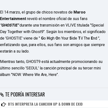
o
r
d
El 14 marzo, el grupo de chicos novatos de
Maroo
P
r
Entertainment
reveló el nombre oficial de sus fans
e
"GHOSTIE"
durante una transmisión en VLIVE titulada "Special
s
s
Day Together with Ghost9". Según los miembros, el significado
W
e
de 'GHOSTIE' viene de "
G
o
H
igh
O
n Your
S
ide
T
il The
E
nd ",
b
enfatizando que, para ellos, sus fans son amigos que siempre
d
e
estarán a su lado.
s
i
Mientras tanto, GHOST9 está actualmente promocionando su
g
n
último sencillo 'SEOUL' la canción principal de su tercer mini
D
álbum "NOW: Where We Are, Here".
e
x
h
e
i
TE PODRÍA INTERESAR
m
a
n
BTS INTERPRETA LA CANCION UP & DOWN DE EXID
d