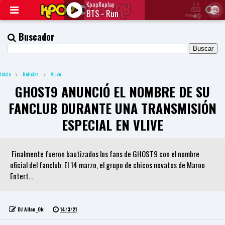
KpopReplay
BTS - Run
50%
J
Q
Buscador
U
E
R
Y
Inicio
Noticias
VLive
R
A
GHOST9 ANUNCIÓ EL NOMBRE DE SU
D
I
FANCLUB DURANTE UNA TRANSMISIÓN
O
P
ESPECIAL EN VLIVE
L
A
Y
Finalmente fueron bautizados los fans de GHOST9 con el nombre
E
R
oficial del fanclub. El 14 marzo, el grupo de chicos novatos de Maroo
a
Entert...
n
d
W
O
DJ Allan_Ok
14/3/21
R
D