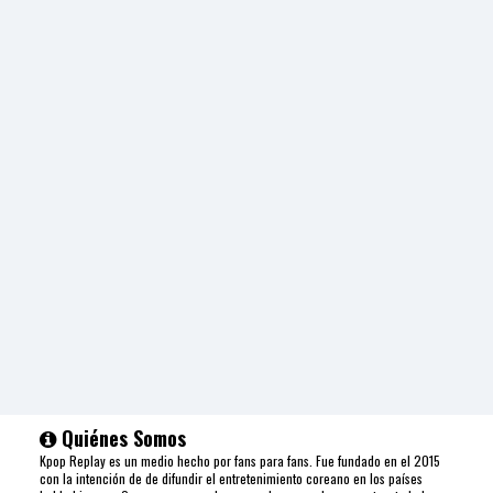
I
N
Z
KpopReplay
BTS - Run
Quiénes Somos
Kpop Replay es un medio hecho por fans para fans. Fue fundado en el 2015
con la intención de de difundir el entretenimiento coreano en los países