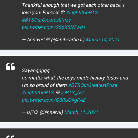
Thankful enough that we got each other back. I
love you! Forever 💜
#LightItUpBTS
#BTSOurGreatestPrize
pic.twitter.com/2SpX5N7wd1
— Anniver⁷💜 (@anibearbear)
March 14, 2021
Sayanggggg
no matter what, the boys made history today and
i'm so proud of them
#BTSOurGreatestPrize
#LightItUpBTS
💜
@BTS_twt
pic.twitter.com/G3RUQ4gPAE
— 비⁷🌻 (@innervii)
March 14, 2021