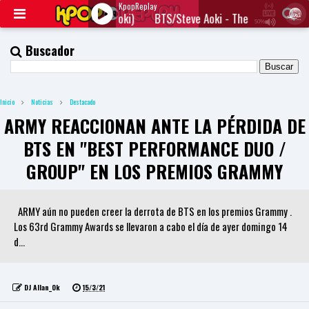
KpopReplay
Truth Untold (feat. Steve Aoki)
BTS/Steve Aoki - The Truth Untold
50%
J
Q
Buscador
U
E
R
Y
Inicio
Noticias
Destacado
R
A
ARMY REACCIONAN ANTE LA PÉRDIDA DE
D
I
BTS EN "BEST PERFORMANCE DUO /
O
P
GROUP" EN LOS PREMIOS GRAMMY
L
A
Y
ARMY aún no pueden creer la derrota de BTS en los premios Grammy .
E
R
Los 63rd Grammy Awards se llevaron a cabo el día de ayer domingo 14
a
d...
n
d
W
O
DJ Allan_Ok
15/3/21
R
D