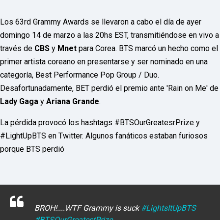
o
r
d
Los 63rd Grammy Awards se llevaron a cabo el día de ayer
P
r
domingo 14 de marzo a las 20hs EST, transmitiéndose en vivo a
e
través de
CBS
y
Mnet
para Corea. BTS marcó un hecho como el
s
s
primer artista coreano en presentarse y ser nominado en una
W
categoría, Best Performance Pop Group / Duo.
e
b
Desafortunadamente, BET perdió el premio ante 'Rain on Me' de
d
Lady Gaga
y
Ariana Grande
.
e
s
i
La pérdida provocó los hashtags #BTSOurGreatesrPrize y
g
n
#LightUpBTS en Twitter. Algunos fanáticos estaban furiosos
D
porque BTS perdió
e
x
h
e
i
m
a
BROH!....WTF Grammy is suck
#LightsItUpBTS
n
d
#BTSOurGreatestPrize