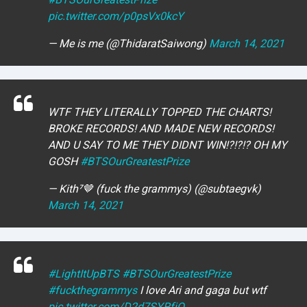
F
pic.twitter.com/p0psVx0kcY
U
L
— Me is me (@ThidaratSaiwong)
March 14, 2021
L
S
E
R
V
I
WTF THEY LITERALLY TOPPED THE CHARTS!
C
E
BROKE RECORDS! AND MADE NEW RECORDS!
O
AND U SAY TO ME THEY DIDNT WIN!?!?!? OH MY
N
L
GOSH
#BTSOurGreatestPrize
I
N
— Kith⁷🤎 (fuck the grammys) (@subtaegvk)
E
March 14, 2021
A
G
E
N
T
U
#LightItUpBTS
#BTSOurGreatestPrize
R
M
#fuckthegrammys
I love Ari and gaga but wtf
A
pic.twitter.com/D2d7SYRfjQ