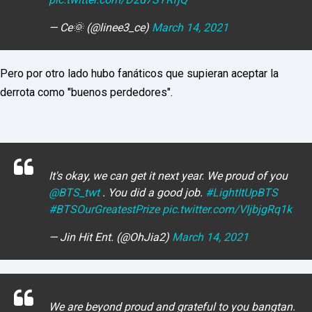
I
N
— Ce🌞 (@linee3_ce)
March 14, 2021
Z
KpopReplay
BTS/Steve Aoki - The Truth Untold (feat. Steve Ao
Pero por otro lado hubo fanáticos que supieran aceptar la
derrota como "buenos perdedores".
It's okay, we can get it next year. We proud of you
@BTS_twt
. You did a good job.
#LightItUpBTS
#BTSOurGreatestPrize
pic.twitter.com/VljbjgRq1k
— Jin Hit Ent. (@OhJia2)
March 14, 2021
We are beyond proud and grateful to you bangtan.