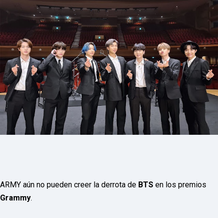
P
R
E
S
S
R
A
D
I
O
P
L
U
G
I
N
p
o
w
e
r
e
ARMY aún no pueden creer la derrota de
BTS
en los premios
d
b
Grammy
.
y
W