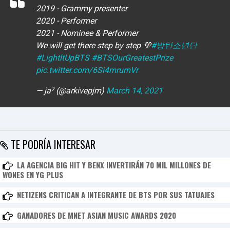
2019 - Grammy presenter
2020 - Performer
2021 - Nominee & Performer
We will get there step by step 💜
#방탄소년단
#LightltUpBTS
#BTSOurGreatestPrize
pic.twitter.com/6Si4mrumVr
— ja⁷ (@arkivepjm)
March 14, 2021
TE PODRÍA INTERESAR
LA AGENCIA BIG HIT Y BENX INVERTIRÁN 70 MIL MILLONES DE
WONES EN YG PLUS
NETIZENS CRITICAN A INTEGRANTE DE BTS POR SUS TATUAJES
GANADORES DE MNET ASIAN MUSIC AWARDS 2020