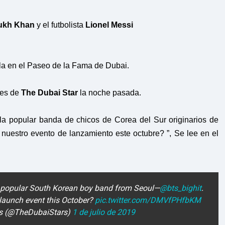
ukh Khan
y el futbolista
Lionel Messi
la en el Paseo de la Fama de Dubai.
les de
The Dubai Star
la noche pasada.
la popular banda de chicos de Corea del Sur originarios de
uestro evento de lanzamiento este octubre? ”, Se lee en el
e popular South Korean boy band from Seoul—
@bts_bighit
.
 launch event this October?
pic.twitter.com/DMVfPHfbKM
rs (@TheDubaiStars)
1 de julio de 2019