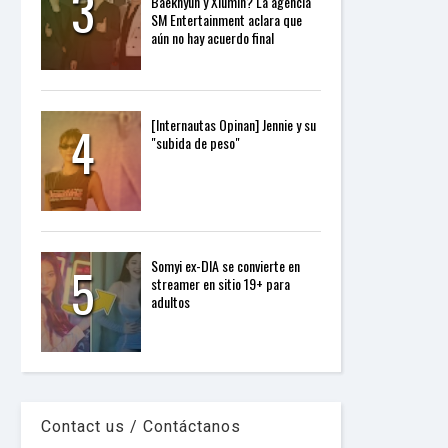
3
Baekhyun y Xiumin? La agencia
P
SM Entertainment aclara que
R
aún no hay acuerdo final
E
S
S
R
A
4
[Internautas Opinan] Jennie y su
D
"subida de peso"
I
O
P
L
U
G
I
5
N
Somyi ex-DIA se convierte en
p
streamer en sitio 19+ para
o
adultos
w
e
r
e
d
b
y
Contact us / Contáctanos
W