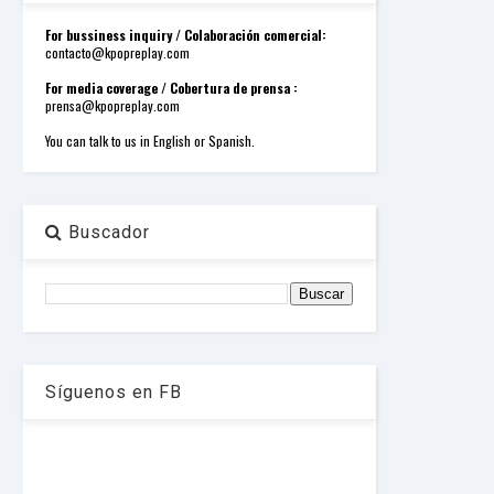
o
r
For bussiness inquiry / Colaboración comercial:
d
contacto@kpopreplay.com
P
r
For media coverage / Cobertura de prensa :
e
prensa@kpopreplay.com
s
s
You can talk to us in English or Spanish.
W
e
b
d
e
Buscador
s
i
g
n
D
e
x
h
Síguenos en FB
e
i
m
a
n
d