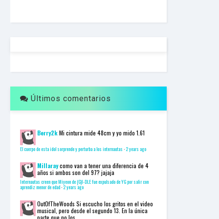
F
U
L
L
S
E
R
V
I
C
E
Últimos comentarios
O
N
L
I
N
Berry2k
Mi cintura mide 48cm y yo mido 1.61
E
A
El cuerpo de esta idol sorprende y perturba a los internautas
·
2 years ago
G
E
Millaray
como van a tener una diferencia de 4
años si ambos son del 97? jajaja
N
T
Internautas creen que Miyeon de (G)I-DLE fue expulsado de YG por salir con
aprendiz menor de edad
·
2 years ago
U
R
OutOfTheWoods
Si escucho los gritos en el video
M
musical, pero desde el segundo 13. En la única
A
parte que no los...