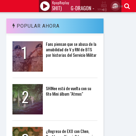
KpopReplay
Buscar
G-DRAGON - 개소리 (BULLSHIT)
G-DRAGON - 개소리 (BULLSHIT
50%
J
Q
U
POPULAR AHORA
E
R
Y
1
Fans piensan que se abusa de la
R
amabilidad de V y RM de BTS
A
por historias del Servicio Militar
D
I
O
P
L
A
Y
2
SHINee está de vuelta con su
E
6to Mini álbum "Atmos"
R
a
n
d
W
O
R
¿Regreso de EXO con Chen,
D