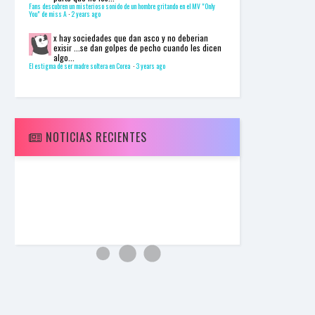
I
Fans descubren un misterioso sonido de un hombre gritando en el MV "Only
You" de miss A
·
2 years ago
N
Z
x
hay sociedades que dan asco y no deberian
KpopReplay
exisir ...se dan golpes de pecho cuando les dicen
G-DRAGON - 개소리 (BULLSHIT)
algo...
El estigma de ser madre soltera en Corea
·
3 years ago
NOTICIAS RECIENTES